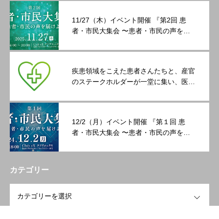
11/27（木）イベント開催 『第2回 患
者・市民大集会 〜患者・市民の声を届
けよう〜』
疾患領域をこえた患者さんたちと、産官
のステークホルダーが一堂に集い、医療
政策のあり方について語る 「第１回患
者・市民大集会 〜患者・市民の声を届
けよう〜」 開催レポート
12/2（月）イベント開催 『第１回 患
者・市民大集会 〜患者・市民の声を届
けよう〜』
カテゴリー
OPEN