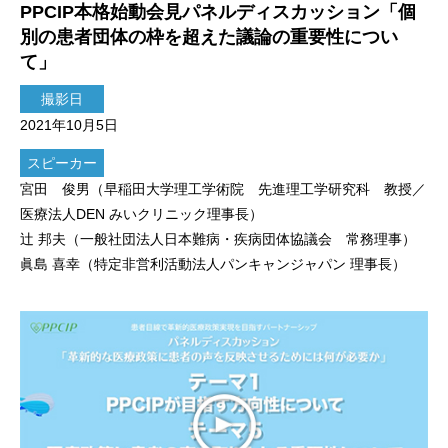
PPCIP本格始動会見パネルディスカッション「個
別の患者団体の枠を超えた議論の重要性につい
て」
撮影日
2021年10月5日
スピーカー
宮田 俊男（早稲田大学理工学術院 先進理工学研究科 教授／
医療法人DEN みいクリニック理事長）
辻 邦夫（一般社団法人日本難病・疾病団体協議会 常務理事）
眞島 喜幸（特定非営利活動法人パンキャンジャパン 理事長）