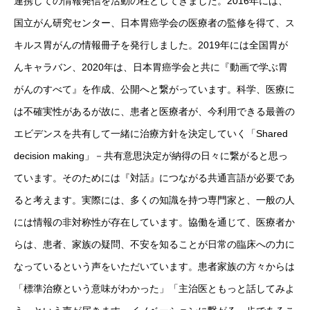
連携しての情報発信を活動の柱としてきました。2016年には、
国立がん研究センター、日本胃癌学会の医療者の監修を得て、ス
キルス胃がんの情報冊子を発行しました。2019年には全国胃が
んキャラバン、2020年は、日本胃癌学会と共に『動画で学ぶ胃
がんのすべて』を作成、公開へと繋がっています。科学、医療に
は不確実性があるが故に、患者と医療者が、今利用できる最善の
エビデンスを共有して一緒に治療方針を決定していく「Shared
decision making」－共有意思決定が納得の日々に繋がると思っ
ています。そのためには『対話』につながる共通言語が必要であ
ると考えます。実際には、多くの知識を持つ専門家と、一般の人
には情報の非対称性が存在しています。協働を通じて、医療者か
らは、患者、家族の疑問、不安を知ることが日常の臨床への力に
なっているという声をいただいています。患者家族の方々からは
「標準治療という意味がわかった」「主治医ともっと話してみよ