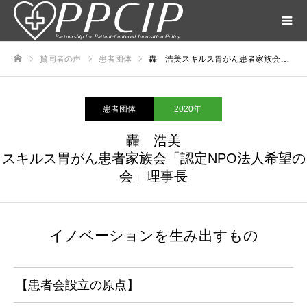
賛同者の声
患者団体
轟 浩美スキルス胃がん患者家族会「認定NPO法人希望の会」理事長
ホーム
患者団体
2020年
轟 浩美
スキルス胃がん患者家族会「認定NPO法人希望の
会」理事長
イノベーションを生み出すもの
【患者会設立の原点】