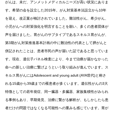
がんは、未だ、アンメットメディカルニーズが高い状況にありま
す。希望の会を設立した2015年。がん対策基本法設立から10年
を迎え、改正案が検討されていました。難治性がん、希少がん、
小児がんへの対策強化を明言することを願い、多くの患者団体が
声を届けました。胃がんのサブタイプであるスキルス胃がんが、
第3期がん対策推進基本計画の中に難治性の代表として膵がんと
併記されたことは、患者市民の声が届いた証であると思っていま
す。現在、遺伝子パネル検査により、今まで治療が届かなかった
命への新しい治療に繋げようという取り組みが進んでいます。ス
キルス胃がんにはAdolescent and young adult (AYA世代)と称さ
れる15歳から39歳までの罹患者が多くいます。遺伝性がんの3大
特徴としての若年発症、同一臓器・多臓器、家族集積性がみられ
る事例もあり、早期発見、治療に繋がる解析が、もしかしたら患
者だけの問題ではなくなる可能性への重みも感じています。胃が