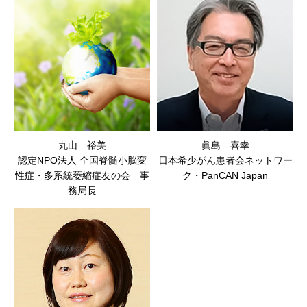
丸山 裕美
眞島 喜幸
認定NPO法人 全国脊髄小脳変
日本希少がん患者会ネットワー
性症・多系統萎縮症友の会 事
ク・PanCAN Japan
務局長