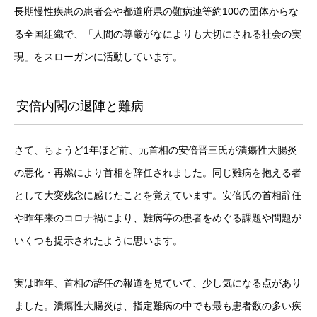
長期慢性疾患の患者会や都道府県の難病連等約100の団体からな
る全国組織で、「人間の尊厳がなによりも大切にされる社会の実
現」をスローガンに活動しています。
安倍内閣の退陣と難病
さて、ちょうど1年ほど前、元首相の安倍晋三氏が潰瘍性大腸炎
の悪化・再燃により首相を辞任されました。同じ難病を抱える者
として大変残念に感じたことを覚えています。安倍氏の首相辞任
や昨年来のコロナ禍により、難病等の患者をめぐる課題や問題が
いくつも提示されたように思います。
実は昨年、首相の辞任の報道を見ていて、少し気になる点があり
ました。潰瘍性大腸炎は、指定難病の中でも最も患者数の多い疾