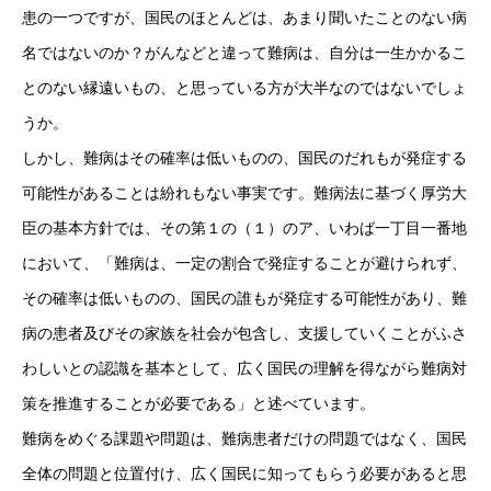
患の一つですが、国民のほとんどは、あまり聞いたことのない病
名ではないのか？がんなどと違って難病は、自分は一生かかるこ
とのない縁遠いもの、と思っている方が大半なのではないでしょ
うか。
しかし、難病はその確率は低いものの、国民のだれもが発症する
可能性があることは紛れもない事実です。難病法に基づく厚労大
臣の基本方針では、その第１の（１）のア、いわば一丁目一番地
において、「難病は、一定の割合で発症することが避けられず、
その確率は低いものの、国民の誰もが発症する可能性があり、難
病の患者及びその家族を社会が包含し、支援していくことがふさ
わしいとの認識を基本として、広く国民の理解を得ながら難病対
策を推進することが必要である」と述べています。
難病をめぐる課題や問題は、難病患者だけの問題ではなく、国民
全体の問題と位置付け、広く国民に知ってもらう必要があると思