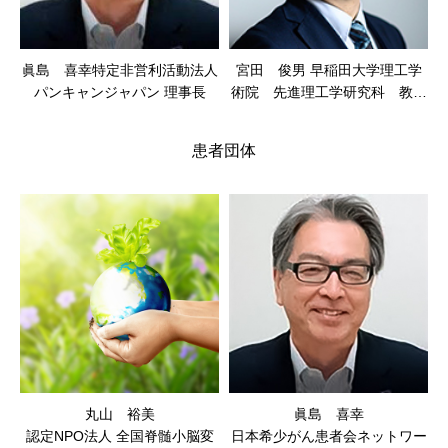
眞島 喜幸特定非営利活動法人
宮田 俊男 早稲田大学理工学
パンキャンジャパン 理事長
術院 先進理工学研究科 教授
医療法人DEN みいクリニック
理事長(内科医師)
患者団体
丸山 裕美
眞島 喜幸
認定NPO法人 全国脊髄小脳変
日本希少がん患者会ネットワー